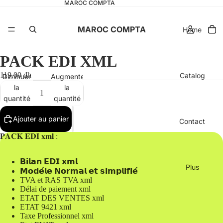
MAROC COMPTA
MAROC COMPTA
Home
PACK EDI XML
119.00 dh
Catalog
Diminuer
Augmenter
la
la
quantité
quantité
Ajouter au panier
Contact
𝐏𝐀𝐂𝐊 𝐄𝐃𝐈 𝐱𝐦𝐥 :
𝗕𝗶𝗹𝗮𝗻 𝗘𝗗𝗜 𝘅𝗺𝗹
Plus
𝗠𝗼𝗱𝗲́𝗹𝗲 𝗡𝗼𝗿𝗺𝗮𝗹 𝗲𝘁 𝘀𝗶𝗺𝗽𝗹𝗶𝗳𝗶𝗲́
TVA et RAS TVA xml
Délai de paiement xml
ETAT DES VENTES xml
ETAT 9421 xml
Taxe Professionnel xml