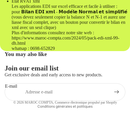
Etat RVAT xml
Les applications EDI sur excel efficace et facile à utiliser :
pour 𝗕𝗶𝗹𝗮𝗻 𝗘𝗗𝗜 𝘅𝗺𝗹 - 𝗠𝗼𝗱𝗲́𝗹𝗲 𝗡𝗼𝗿𝗺𝗮𝗹 𝗲𝘁 𝘀𝗶𝗺𝗽𝗹𝗶𝗳𝗶𝗲́
(vous devez seulement copier la balance N et N-1 et aurez une
liasse fiscal complet, avec un bouton pour convertir le bilan en
xml avec un seul clique)
Plus d'informations consultez notre site web :
https://www.maroc-compta.com/2024/05/pack-edi-xml-99-
dh.html
whatsap : 0698-652829
You may also like
Join our email list
Get exclusive deals and early access to new products.
E-mail
Politique de confidentialité
© 2026
MAROC COMPTA
,
Commerce électronique propulsé par Shopify
Conditions générales et politiques